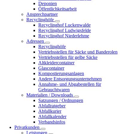
Deponien
Öffentlichkeitsarbeit
Ansprechpartner
Recyclinghöfe
Recyclinghof Luckenwalde
Recyclinghof Ludwigsfelde
Recyclinghof Niederlehme
Adressen
Recyclinghöfe
Vertriebsstellen für Säcke und Banderolen
Vertriebsstellen für gelbe Säcke
Altkleidercontainer
Glascontainer
Kompostierungsanlagen
Andere Entsorgungsunternehmen
Annahme- und Abgabestellen für
Gebrauchtwaren
Materialien / Downloads
Satzungen / Ordnungen
Abfallratgeber
Abfallkurier
Abfallkalender
Verbandsinfos
Privatkunden
Leistungen