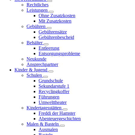
Rechtliches
Leistungen
Ohne Zusatzkosten
Mit Zusatzkosten
Gebühren
Gebührensätze
Gebührenbescheid
Behälter
Entleerung
Entsorgungsprobleme
Neukunde
Ansprechpartner
Kinder & Jugend
Schulen
Grundschule
Sekundarstufe 1
Recyclingkoffer
Führungen
Umwelttheater
Kindertagesstätten
Freddi der Hamster
Abenteuergeschichten
Malen & Basteln
Ausmalen
Basteln