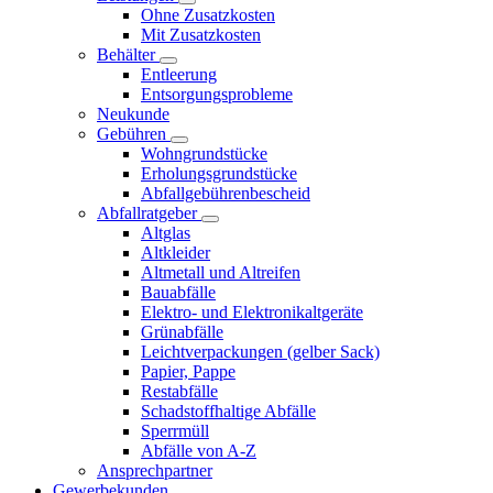
Ohne Zusatzkosten
Mit Zusatzkosten
Behälter
Entleerung
Entsorgungsprobleme
Neukunde
Gebühren
Wohngrundstücke
Erholungsgrundstücke
Abfallgebührenbescheid
Abfallratgeber
Altglas
Altkleider
Altmetall und Altreifen
Bauabfälle
Elektro- und Elektronikaltgeräte
Grünabfälle
Leichtverpackungen (gelber Sack)
Papier, Pappe
Restabfälle
Schadstoffhaltige Abfälle
Sperrmüll
Abfälle von A-Z
Ansprechpartner
Gewerbekunden