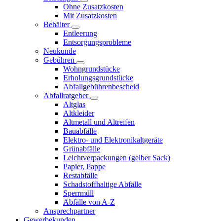
Ohne Zusatzkosten
Mit Zusatzkosten
Behälter
Entleerung
Entsorgungsprobleme
Neukunde
Gebühren
Wohngrundstücke
Erholungsgrundstücke
Abfallgebührenbescheid
Abfallratgeber
Altglas
Altkleider
Altmetall und Altreifen
Bauabfälle
Elektro- und Elektronikaltgeräte
Grünabfälle
Leichtverpackungen (gelber Sack)
Papier, Pappe
Restabfälle
Schadstoffhaltige Abfälle
Sperrmüll
Abfälle von A-Z
Ansprechpartner
Gewerbekunden