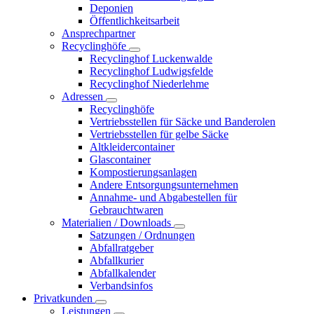
Deponien
Öffentlichkeitsarbeit
Ansprechpartner
Recyclinghöfe
Recyclinghof Luckenwalde
Recyclinghof Ludwigsfelde
Recyclinghof Niederlehme
Adressen
Recyclinghöfe
Vertriebsstellen für Säcke und Banderolen
Vertriebsstellen für gelbe Säcke
Altkleidercontainer
Glascontainer
Kompostierungsanlagen
Andere Entsorgungsunternehmen
Annahme- und Abgabestellen für
Gebrauchtwaren
Materialien / Downloads
Satzungen / Ordnungen
Abfallratgeber
Abfallkurier
Abfallkalender
Verbandsinfos
Privatkunden
Leistungen