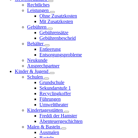
Rechtliches
Leistungen
Ohne Zusatzkosten
Mit Zusatzkosten
Gebühren
Gebührensätze
Gebührenbescheid
Behälter
Entleerung
Entsorgungsprobleme
Neukunde
Ansprechpartner
Kinder & Jugend
Schulen
Grundschule
Sekundarstufe 1
Recyclingkoffer
Führungen
Umwelttheater
Kindertagesstätten
Freddi der Hamster
Abenteuergeschichten
Malen & Basteln
Ausmalen
Basteln