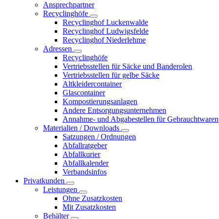
Ansprechpartner
Recyclinghöfe
Recyclinghof Luckenwalde
Recyclinghof Ludwigsfelde
Recyclinghof Niederlehme
Adressen
Recyclinghöfe
Vertriebsstellen für Säcke und Banderolen
Vertriebsstellen für gelbe Säcke
Altkleidercontainer
Glascontainer
Kompostierungsanlagen
Andere Entsorgungsunternehmen
Annahme- und Abgabestellen für Gebrauchtwaren
Materialien / Downloads
Satzungen / Ordnungen
Abfallratgeber
Abfallkurier
Abfallkalender
Verbandsinfos
Privatkunden
Leistungen
Ohne Zusatzkosten
Mit Zusatzkosten
Behälter