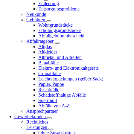
Entleerung
Entsorgungsprobleme
Neukunde
Gebühren
Wohngrundstücke
Erholungsgrundstücke
Abfallgebührenbescheid
Abfallratgeber
Altglas
Altkleider
Altmetall und Altreifen
Bauabfälle
Elektro- und Elektronikaltgeräte
Grünabfälle
Leichtverpackungen (gelber Sack)
Papier, Pappe
Restabfälle
Schadstoffhaltige Abfälle
Sperrmüll
Abfälle von A-Z
Ansprechpartner
Gewerbekunden
Rechtliches
Leistungen
Ohne Zusatzkosten