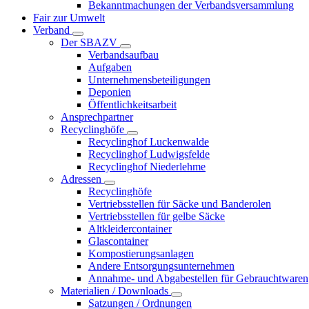
Bekanntmachungen der Verbandsversammlung
Fair zur Umwelt
Verband
Der SBAZV
Verbandsaufbau
Aufgaben
Unternehmensbeteiligungen
Deponien
Öffentlichkeitsarbeit
Ansprechpartner
Recyclinghöfe
Recyclinghof Luckenwalde
Recyclinghof Ludwigsfelde
Recyclinghof Niederlehme
Adressen
Recyclinghöfe
Vertriebsstellen für Säcke und Banderolen
Vertriebsstellen für gelbe Säcke
Altkleidercontainer
Glascontainer
Kompostierungsanlagen
Andere Entsorgungsunternehmen
Annahme- und Abgabestellen für Gebrauchtwaren
Materialien / Downloads
Satzungen / Ordnungen