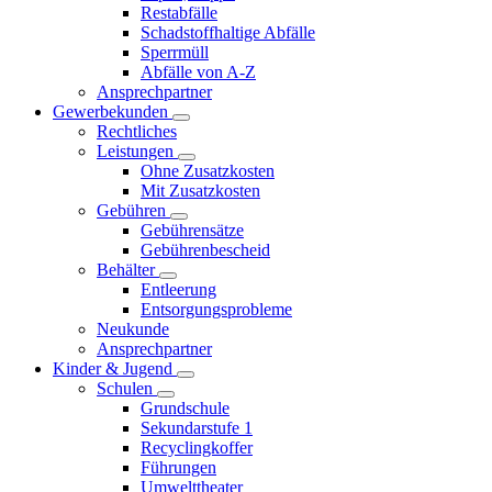
Restabfälle
Schadstoffhaltige Abfälle
Sperrmüll
Abfälle von A-Z
Ansprechpartner
Gewerbekunden
Rechtliches
Leistungen
Ohne Zusatzkosten
Mit Zusatzkosten
Gebühren
Gebührensätze
Gebührenbescheid
Behälter
Entleerung
Entsorgungsprobleme
Neukunde
Ansprechpartner
Kinder & Jugend
Schulen
Grundschule
Sekundarstufe 1
Recyclingkoffer
Führungen
Umwelttheater