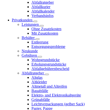
Abfallratgeber
Abfallkurier
Abfallkalender
Verbandsinfos
Privatkunden
Leistungen
Ohne Zusatzkosten
Mit Zusatzkosten
Behälter
Entleerung
Entsorgungsprobleme
Neukunde
Gebühren
Wohngrundstücke
Erholungsgrundstücke
Abfallgebührenbescheid
Abfallratgeber
Altglas
Altkleider
Altmetall und Altreifen
Bauabfälle
Elektro- und Elektronikaltgeräte
Grünabfälle
Leichtverpackungen (gelber Sack)
Papier, Pappe