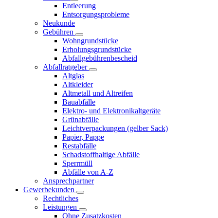
Entleerung
Entsorgungsprobleme
Neukunde
Gebühren
Wohngrundstücke
Erholungsgrundstücke
Abfallgebührenbescheid
Abfallratgeber
Altglas
Altkleider
Altmetall und Altreifen
Bauabfälle
Elektro- und Elektronikaltgeräte
Grünabfälle
Leichtverpackungen (gelber Sack)
Papier, Pappe
Restabfälle
Schadstoffhaltige Abfälle
Sperrmüll
Abfälle von A-Z
Ansprechpartner
Gewerbekunden
Rechtliches
Leistungen
Ohne Zusatzkosten