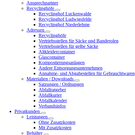
Ansprechpartner
Recyclinghöfe
Recyclinghof Luckenwalde
Recyclinghof Ludwigsfelde
Recyclinghof Niederlehme
Adressen
Recyclinghöfe
Vertriebsstellen für Säcke und Banderolen
Vertriebsstellen für gelbe Säcke
Altkleidercontainer
Glascontainer
Kompostierungsanlagen
Andere Entsorgungsunternehmen
Annahme- und Abgabestellen für Gebrauchtwaren
Materialien / Downloads
Satzungen / Ordnungen
Abfallratgeber
Abfallkurier
Abfallkalender
Verbandsinfos
Privatkunden
Leistungen
Ohne Zusatzkosten
Mit Zusatzkosten
Behälter