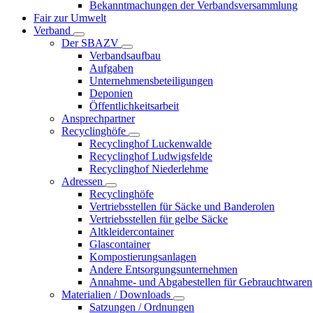
Bekanntmachungen der Verbandsversammlung
Fair zur Umwelt
Verband
Der SBAZV
Verbandsaufbau
Aufgaben
Unternehmensbeteiligungen
Deponien
Öffentlichkeitsarbeit
Ansprechpartner
Recyclinghöfe
Recyclinghof Luckenwalde
Recyclinghof Ludwigsfelde
Recyclinghof Niederlehme
Adressen
Recyclinghöfe
Vertriebsstellen für Säcke und Banderolen
Vertriebsstellen für gelbe Säcke
Altkleidercontainer
Glascontainer
Kompostierungsanlagen
Andere Entsorgungsunternehmen
Annahme- und Abgabestellen für Gebrauchtwaren
Materialien / Downloads
Satzungen / Ordnungen