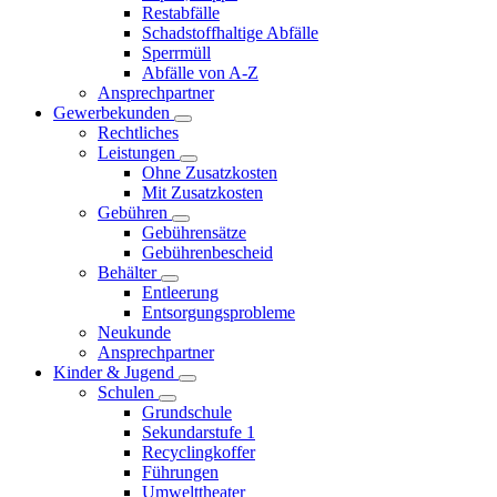
Restabfälle
Schadstoffhaltige Abfälle
Sperrmüll
Abfälle von A-Z
Ansprechpartner
Gewerbekunden
Rechtliches
Leistungen
Ohne Zusatzkosten
Mit Zusatzkosten
Gebühren
Gebührensätze
Gebührenbescheid
Behälter
Entleerung
Entsorgungsprobleme
Neukunde
Ansprechpartner
Kinder & Jugend
Schulen
Grundschule
Sekundarstufe 1
Recyclingkoffer
Führungen
Umwelttheater