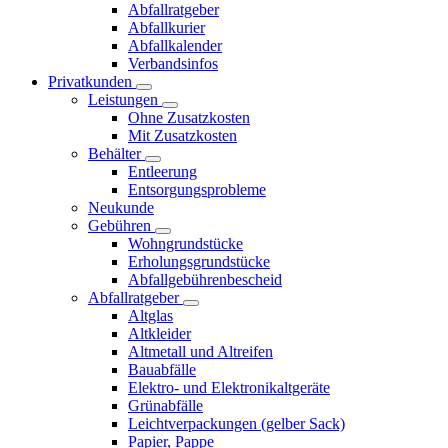
Abfallratgeber
Abfallkurier
Abfallkalender
Verbandsinfos
Privatkunden
Leistungen
Ohne Zusatzkosten
Mit Zusatzkosten
Behälter
Entleerung
Entsorgungsprobleme
Neukunde
Gebühren
Wohngrundstücke
Erholungsgrundstücke
Abfallgebührenbescheid
Abfallratgeber
Altglas
Altkleider
Altmetall und Altreifen
Bauabfälle
Elektro- und Elektronikaltgeräte
Grünabfälle
Leichtverpackungen (gelber Sack)
Papier, Pappe