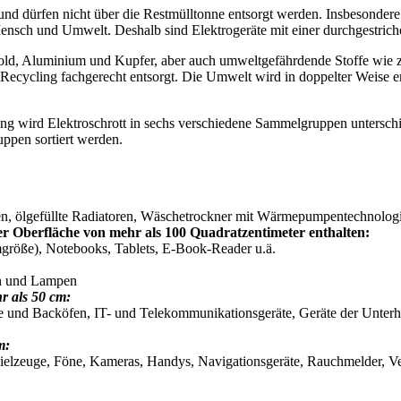
und dürfen nicht über die Restmülltonne entsorgt werden. Insbesondere f
sch und Umwelt. Deshalb sind Elektrogeräte mit einer durchgestrich
old, Aluminium und Kupfer, aber auch umweltgefährdende Stoffe wie z
Recycling fachgerecht entsorgt. Die Umwelt wird in doppelter Weise en
ung wird Elektroschrott in sechs verschiedene Sammelgruppen untersch
uppen sortiert werden.
n, ölgefüllte Radiatoren, Wäschetrockner mit Wärmepumpentechnologi
er Oberfläche von mehr als 100 Quadratzentimeter enthalten:
mgröße), Notebooks, Tablets, E-Book-Reader u.ä.
n und Lampen
r als 50 cm:
und Backöfen, IT- und Telekommunikationsgeräte, Geräte der Unterhal
m:
pielzeuge, Föne, Kameras, Handys, Navigationsgeräte, Rauchmelder, Ve