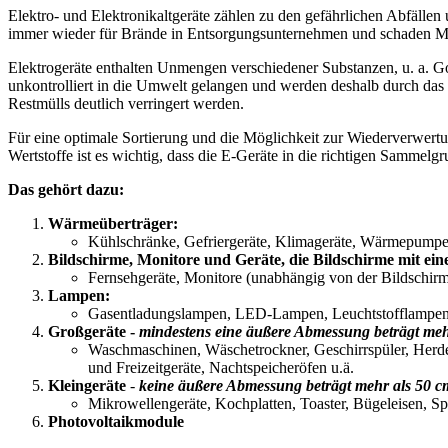
Elektro- und Elektronikaltgeräte zählen zu den gefährlichen Abfällen 
immer wieder für Brände in Entsorgungsunternehmen und schaden Men
Elektrogeräte enthalten Unmengen verschiedener Substanzen, u. a. G
unkontrolliert in die Umwelt gelangen und werden deshalb durch das 
Restmülls deutlich verringert werden.
Für eine optimale Sortierung und die Möglichkeit zur Wiederverwert
Wertstoffe ist es wichtig, dass die E-Geräte in die richtigen Sammelgr
Das gehört dazu:
Wärmeüberträger:
Kühlschränke, Gefriergeräte, Klimageräte, Wärmepumpe
Bildschirme, Monitore und Geräte, die Bildschirme mit ein
Fernsehgeräte, Monitore (unabhängig von der Bildschir
Lampen:
Gasentladungslampen, LED-Lampen, Leuchtstofflampe
Großgeräte -
mindestens eine äußere Abmessung beträgt meh
Waschmaschinen, Wäschetrockner, Geschirrspüler, Herde 
und Freizeitgeräte, Nachtspeicheröfen u.ä.
Kleingeräte
-
keine äußere Abmessung beträgt mehr als 50 c
Mikrowellengeräte, Kochplatten, Toaster, Bügeleisen, S
Photovoltaikmodule