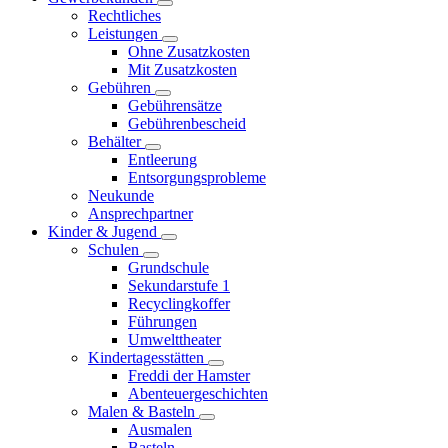
Rechtliches
Leistungen
Ohne Zusatzkosten
Mit Zusatzkosten
Gebühren
Gebührensätze
Gebührenbescheid
Behälter
Entleerung
Entsorgungsprobleme
Neukunde
Ansprechpartner
Kinder & Jugend
Schulen
Grundschule
Sekundarstufe 1
Recyclingkoffer
Führungen
Umwelttheater
Kindertagesstätten
Freddi der Hamster
Abenteuergeschichten
Malen & Basteln
Ausmalen
Basteln