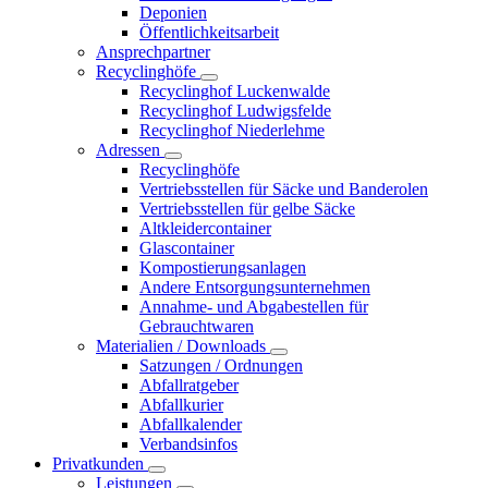
Deponien
Öffentlichkeitsarbeit
Ansprechpartner
Recyclinghöfe
Recyclinghof Luckenwalde
Recyclinghof Ludwigsfelde
Recyclinghof Niederlehme
Adressen
Recyclinghöfe
Vertriebsstellen für Säcke und Banderolen
Vertriebsstellen für gelbe Säcke
Altkleidercontainer
Glascontainer
Kompostierungsanlagen
Andere Entsorgungsunternehmen
Annahme- und Abgabestellen für
Gebrauchtwaren
Materialien / Downloads
Satzungen / Ordnungen
Abfallratgeber
Abfallkurier
Abfallkalender
Verbandsinfos
Privatkunden
Leistungen