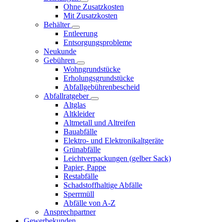
Ohne Zusatzkosten
Mit Zusatzkosten
Behälter
Entleerung
Entsorgungsprobleme
Neukunde
Gebühren
Wohngrundstücke
Erholungsgrundstücke
Abfallgebührenbescheid
Abfallratgeber
Altglas
Altkleider
Altmetall und Altreifen
Bauabfälle
Elektro- und Elektronikaltgeräte
Grünabfälle
Leichtverpackungen (gelber Sack)
Papier, Pappe
Restabfälle
Schadstoffhaltige Abfälle
Sperrmüll
Abfälle von A-Z
Ansprechpartner
Gewerbekunden