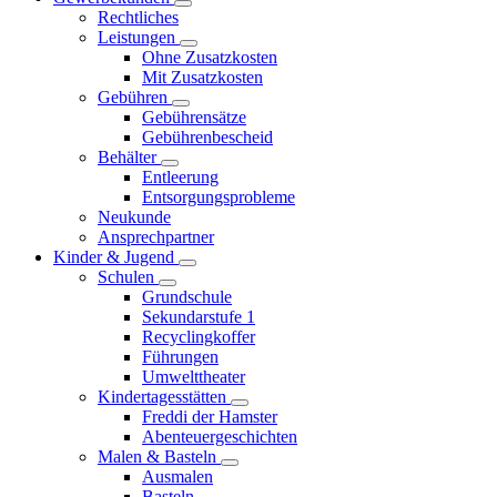
Rechtliches
Leistungen
Ohne Zusatzkosten
Mit Zusatzkosten
Gebühren
Gebührensätze
Gebührenbescheid
Behälter
Entleerung
Entsorgungsprobleme
Neukunde
Ansprechpartner
Kinder & Jugend
Schulen
Grundschule
Sekundarstufe 1
Recyclingkoffer
Führungen
Umwelttheater
Kindertagesstätten
Freddi der Hamster
Abenteuergeschichten
Malen & Basteln
Ausmalen
Basteln