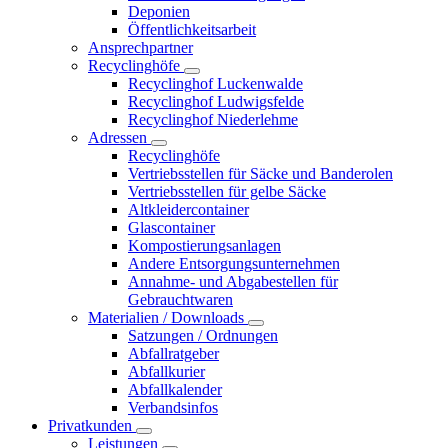
Deponien
Öffentlichkeitsarbeit
Ansprechpartner
Recyclinghöfe
Recyclinghof Luckenwalde
Recyclinghof Ludwigsfelde
Recyclinghof Niederlehme
Adressen
Recyclinghöfe
Vertriebsstellen für Säcke und Banderolen
Vertriebsstellen für gelbe Säcke
Altkleidercontainer
Glascontainer
Kompostierungsanlagen
Andere Entsorgungsunternehmen
Annahme- und Abgabestellen für
Gebrauchtwaren
Materialien / Downloads
Satzungen / Ordnungen
Abfallratgeber
Abfallkurier
Abfallkalender
Verbandsinfos
Privatkunden
Leistungen