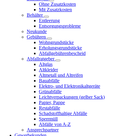
Ohne Zusatzkosten
Mit Zusatzkosten
Behälter
Entleerung
Entsorgungsprobleme
Neukunde
Gebühren
Wohngrundstücke
Erholungsgrundstücke
Abfallgebührenbescheid
Abfallratgeber
Altglas
Altkleider
Altmetall und Altreifen
Bauabfälle
Elektro- und Elektronikaltgeräte
Grünabfälle
Leichtverpackungen (gelber Sack)
Papier, Pappe
Restabfälle
Schadstoffhaltige Abfälle
Sperrmüll
Abfälle von A-Z
Ansprechpartner
Gewerbekunden