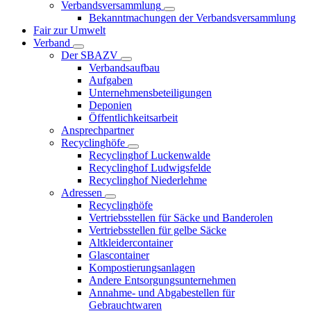
Verbandsversammlung
Bekanntmachungen der Verbandsversammlung
Fair zur Umwelt
Verband
Der SBAZV
Verbandsaufbau
Aufgaben
Unternehmensbeteiligungen
Deponien
Öffentlichkeitsarbeit
Ansprechpartner
Recyclinghöfe
Recyclinghof Luckenwalde
Recyclinghof Ludwigsfelde
Recyclinghof Niederlehme
Adressen
Recyclinghöfe
Vertriebsstellen für Säcke und Banderolen
Vertriebsstellen für gelbe Säcke
Altkleidercontainer
Glascontainer
Kompostierungsanlagen
Andere Entsorgungsunternehmen
Annahme- und Abgabestellen für
Gebrauchtwaren