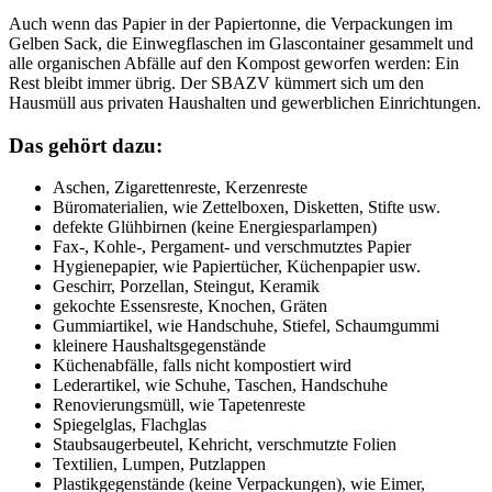
Auch wenn das Papier in der Papiertonne, die Verpackungen im
Gelben Sack, die Einwegflaschen im Glascontainer gesammelt und
alle organischen Abfälle auf den Kompost geworfen werden: Ein
Rest bleibt immer übrig. Der SBAZV kümmert sich um den
Hausmüll aus privaten Haushalten und gewerblichen Einrichtungen.
Das gehört dazu:
Aschen, Zigarettenreste, Kerzenreste
Büromaterialien, wie Zettelboxen, Disketten, Stifte usw.
defekte Glühbirnen (keine Energiesparlampen)
Fax-, Kohle-, Pergament- und verschmutztes Papier
Hygienepapier, wie Papiertücher, Küchenpapier usw.
Geschirr, Porzellan, Steingut, Keramik
gekochte Essensreste, Knochen, Gräten
Gummiartikel, wie Handschuhe, Stiefel, Schaumgummi
kleinere Haushaltsgegenstände
Küchenabfälle, falls nicht kompostiert wird
Lederartikel, wie Schuhe, Taschen, Handschuhe
Renovierungsmüll, wie Tapetenreste
Spiegelglas, Flachglas
Staubsaugerbeutel, Kehricht, verschmutzte Folien
Textilien, Lumpen, Putzlappen
Plastikgegenstände (keine Verpackungen), wie Eimer,