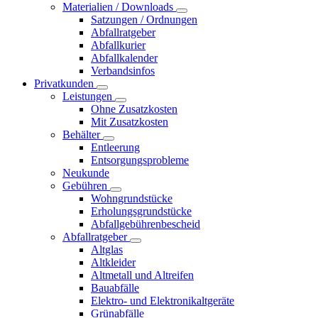
Materialien / Downloads
Satzungen / Ordnungen
Abfallratgeber
Abfallkurier
Abfallkalender
Verbandsinfos
Privatkunden
Leistungen
Ohne Zusatzkosten
Mit Zusatzkosten
Behälter
Entleerung
Entsorgungsprobleme
Neukunde
Gebühren
Wohngrundstücke
Erholungsgrundstücke
Abfallgebührenbescheid
Abfallratgeber
Altglas
Altkleider
Altmetall und Altreifen
Bauabfälle
Elektro- und Elektronikaltgeräte
Grünabfälle