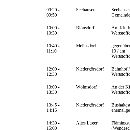
09:20 -
Seehausen
Seehausen
09:50
Gemeind
10:00 -
Blönsdorf
Am Kinder
10:30
Wertstoff
10:40 -
Mellnsdorf
gegenüber
11:10
19 / am
Wertstoff
12:00 -
Niedergörsdorf
Bahnhof 
12:30
Wertstoff
13:00 -
Wölmsdorf
An der Ki
13:30
Wertstoff
13:45 -
Niedergörsdorf
Bushaltest
14:15
ehemalige
14:30 -
Altes Lager
Flämingstr
15:00
(Wendesch