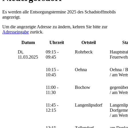
Es werden alle Entsorgungstermine 2025 des Schadstoffmobils
angezeigt.
Um die angezeigte Adresse zu ändern, kehren Sie bitte zur
Adresseingabe
zurück.
Datum
Uhrzeit
Ortsteil
St
Di,
09:15 -
Rohrbeck
Hauptstraß
11.03.2025
09:45
Feuerweh
10:15 -
Oehna
Oehna / B
10:45
/ am Werts
11:00 -
Bochow
gegenübe
11:30
/ am Werts
11:45 -
Langenlipsdorf
Langenlip
12:15
Dorfgemei
/ am Werts
13:15 -
Zellendorf
am Denk