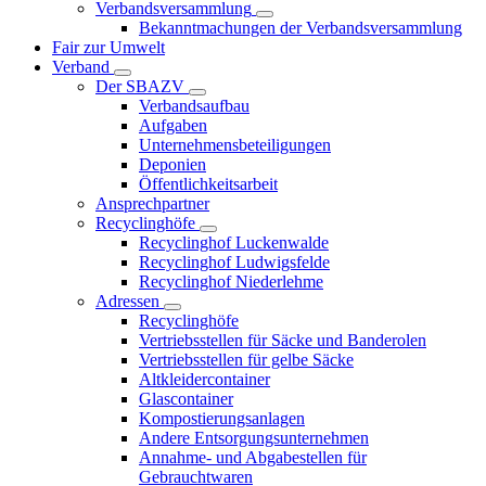
Verbandsversammlung
Bekanntmachungen der Verbandsversammlung
Fair zur Umwelt
Verband
Der SBAZV
Verbandsaufbau
Aufgaben
Unternehmensbeteiligungen
Deponien
Öffentlichkeitsarbeit
Ansprechpartner
Recyclinghöfe
Recyclinghof Luckenwalde
Recyclinghof Ludwigsfelde
Recyclinghof Niederlehme
Adressen
Recyclinghöfe
Vertriebsstellen für Säcke und Banderolen
Vertriebsstellen für gelbe Säcke
Altkleidercontainer
Glascontainer
Kompostierungsanlagen
Andere Entsorgungsunternehmen
Annahme- und Abgabestellen für
Gebrauchtwaren