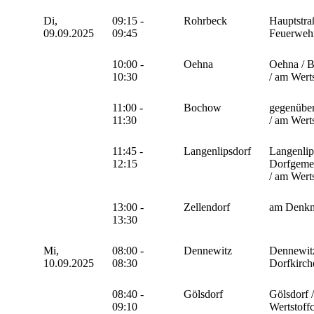
Di,
09:15 -
Rohrbeck
Hauptstraß
09.09.2025
09:45
Feuerweh
10:00 -
Oehna
Oehna / B
10:30
/ am Werts
11:00 -
Bochow
gegenübe
11:30
/ am Werts
11:45 -
Langenlipsdorf
Langenlip
12:15
Dorfgemei
/ am Werts
13:00 -
Zellendorf
am Denk
13:30
Mi,
08:00 -
Dennewitz
Dennewitz
10.09.2025
08:30
Dorfkirch
08:40 -
Gölsdorf
Gölsdorf 
09:10
Wertstoff