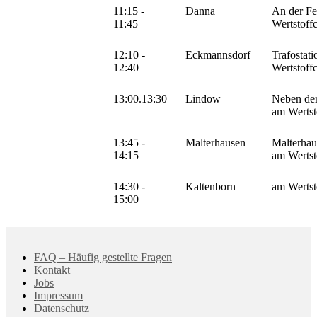
11:15 -
Danna
An der Fe
11:45
Wertstoff
12:10 -
Eckmannsdorf
Trafostati
12:40
Wertstoff
13:00.13:30
Lindow
Neben der
am Wertst
13:45 -
Malterhausen
Malterhau
14:15
am Wertst
14:30 -
Kaltenborn
am Wertst
15:00
FAQ – Häufig gestellte Fragen
Kontakt
Jobs
Impressum
Datenschutz