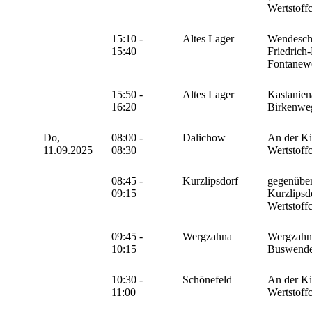
Wertstoff
15:10 -
Altes Lager
Wendeschl
15:40
Friedrich-
Fontanew
15:50 -
Altes Lager
Kastanien
16:20
Birkenwe
Do,
08:00 -
Dalichow
An der Ki
11.09.2025
08:30
Wertstoff
08:45 -
Kurzlipsdorf
gegenübe
09:15
Kurzlipsd
Wertstoff
09:45 -
Wergzahna
Wergzahn
10:15
Buswende
10:30 -
Schönefeld
An der Ki
11:00
Wertstoff