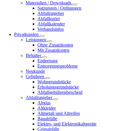
Materialien / Downloads
Satzungen / Ordnungen
Abfallratgeber
Abfallkurier
Abfallkalender
Verbandsinfos
Privatkunden
Leistungen
Ohne Zusatzkosten
Mit Zusatzkosten
Behälter
Entleerung
Entsorgungsprobleme
Neukunde
Gebühren
Wohngrundstücke
Erholungsgrundstücke
Abfallgebührenbescheid
Abfallratgeber
Altglas
Altkleider
Altmetall und Altreifen
Bauabfälle
Elektro- und Elektronikaltgeräte
Grünabfälle