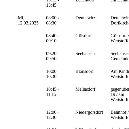
13:45
Mi,
08:00 -
Dennewitz
Dennewitz
12.03.2025
08:30
Dorfkirch
08:40 -
Gölsdorf
Gölsdorf 
09:10
Wertstoff
09:20 -
Seehausen
Seehausen
09:50
Gemeind
10:00 -
Blönsdorf
Am Kinder
10:30
Wertstoff
10:45 -
Mellnsdorf
gegenüber
11:15
19 / am
Wertstoff
12:00 -
Niedergörsdorf
Bahnhof 
12:30
Wertstoff