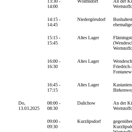
13:30 -
Wölmsdorf
An der Ki
14:00
Wertstoff
14:15 -
Niedergörsdorf
Bushaltest
14:45
ehemalige
15:15 -
Altes Lager
Flämingstr
15:45
(Wendesch
Wertstoff
16:00 -
Altes Lager
Wendeschl
16:30
Friedrich-
Fontanew
16:45 -
Altes Lager
Kastanien
17:15
Birkenwe
Do,
08:00 -
Dalichow
An der Ki
13.03.2025
08:30
Wertstoff
09:00 -
Kurzlipsdorf
gegenübe
09:30
Kurzlipsd
Wertstoff