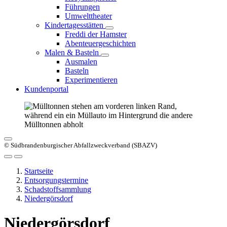
Führungen
Umwelttheater
Kindertagesstätten
Freddi der Hamster
Abenteuergeschichten
Malen & Basteln
Ausmalen
Basteln
Experimentieren
Kundenportal
© Südbrandenburgischer Abfallzweckverband (SBAZV)
Startseite
Entsorgungstermine
Schadstoffsammlung
Niedergörsdorf
Niedergörsdorf