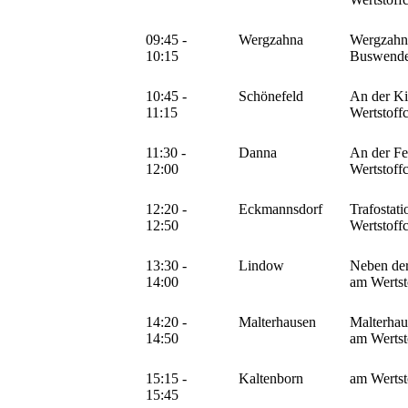
09:45 -
Wergzahna
Wergzahn
10:15
Buswende
10:45 -
Schönefeld
An der Ki
11:15
Wertstoff
11:30 -
Danna
An der Fe
12:00
Wertstoff
12:20 -
Eckmannsdorf
Trafostati
12:50
Wertstoff
13:30 -
Lindow
Neben der
14:00
am Wertst
14:20 -
Malterhausen
Malterhau
14:50
am Wertst
15:15 -
Kaltenborn
am Wertst
15:45