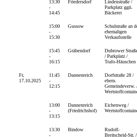
13:30
Friedersdorf
Lindenstraße /
-
Parkplatz ggü.
14:45
Bäckerei
15:00
Gussow
Schulstraße an d
-
ehemaligen
15:30
Verkaufsstelle
15:45
Gräbendorf
Dubrower Straß
-
/ Parkplatz /
16:15
Trafo-Häuschen
Fr,
11:45
Dannenreich
Dorfstraße 28 /
17.10.2025
-
ehem.
12:15
Gemeindeverw. 
Wertstoffcontain
13:00
Dannenreich
Eichenweg /
-
(Friedrichshof)
Wertstoffcontain
13:15
13:30
Bindow
Rudolf-
-
Breitscheid-Str. /