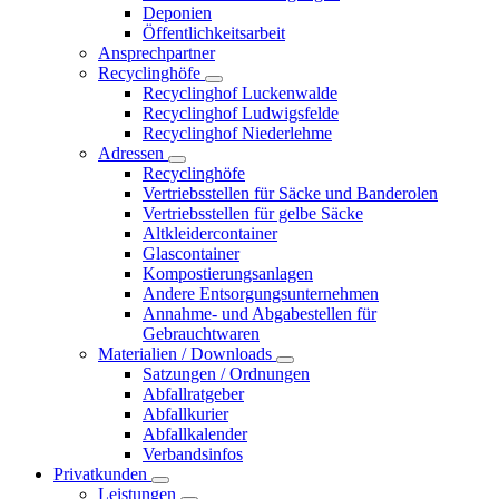
Deponien
Öffentlichkeitsarbeit
Ansprechpartner
Recyclinghöfe
Recyclinghof Luckenwalde
Recyclinghof Ludwigsfelde
Recyclinghof Niederlehme
Adressen
Recyclinghöfe
Vertriebsstellen für Säcke und Banderolen
Vertriebsstellen für gelbe Säcke
Altkleidercontainer
Glascontainer
Kompostierungsanlagen
Andere Entsorgungsunternehmen
Annahme- und Abgabestellen für
Gebrauchtwaren
Materialien / Downloads
Satzungen / Ordnungen
Abfallratgeber
Abfallkurier
Abfallkalender
Verbandsinfos
Privatkunden
Leistungen