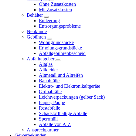
Ohne Zusatzkosten
Mit Zusatzkosten
Behälter
Entleerung
Entsorgungsprobleme
Neukunde
Gebühren
Wohngrundstücke
Erholungsgrundstücke
Abfallgebührenbescheid
Abfallratgeber
Altglas
Altkleider
Altmetall und Altreifen
Bauabfälle
Elektro- und Elektronikaltgeräte
Grünabfälle
Leichtverpackungen (gelber Sack)
Papier, Pappe
Restabfälle
Schadstoffhaltige Abfälle
Sperrmüll
Abfälle von A-Z
Ansprechpartner
Gewerbekunden