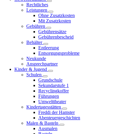
Rechtliches
Leistungen
Ohne Zusatzkosten
Mit Zusatzkosten
Gebühren
Gebührensätze
Gebührenbescheid
Behälter
Entleerung
Entsorgungsprobleme
Neukunde
Ansprechpartner
Kinder & Jugend
Schulen
Grundschule
Sekundarstufe 1
Recyclingkoffer
Führungen
Umwelttheater
Kindertagesstätten
Freddi der Hamster
Abenteuergeschichten
Malen & Basteln
Ausmalen
Basteln