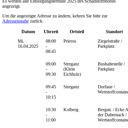
Es werden alle Entsorgungstermine 2025 des Schadstoffmobils
angezeigt.
Um die angezeigte Adresse zu ändern, kehren Sie bitte zur
Adresseingabe
zurück.
Datum
Uhrzeit
Ortsteil
Standort
Mi,
08:00
Prieros
Ziegelstraße /
16.04.2025
-
Parkplatz
08:45
09:00
Streganz
Bushaltestelle /
-
(Klein
Parkplatz
09:30
Eichholz)
09:45
Streganz
Dorfaue /
-
Wertstoffcontain
10:15
10:30
Kolberg
Bergstr. / Ecke 
-
der Dabernack /
11:00
Wertstoffcontain