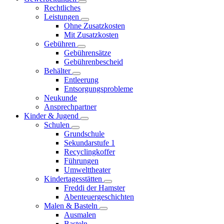
Rechtliches
Leistungen
Ohne Zusatzkosten
Mit Zusatzkosten
Gebühren
Gebührensätze
Gebührenbescheid
Behälter
Entleerung
Entsorgungsprobleme
Neukunde
Ansprechpartner
Kinder & Jugend
Schulen
Grundschule
Sekundarstufe 1
Recyclingkoffer
Führungen
Umwelttheater
Kindertagesstätten
Freddi der Hamster
Abenteuergeschichten
Malen & Basteln
Ausmalen
Basteln