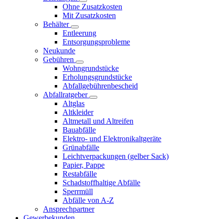
Ohne Zusatzkosten
Mit Zusatzkosten
Behälter
Entleerung
Entsorgungsprobleme
Neukunde
Gebühren
Wohngrundstücke
Erholungsgrundstücke
Abfallgebührenbescheid
Abfallratgeber
Altglas
Altkleider
Altmetall und Altreifen
Bauabfälle
Elektro- und Elektronikaltgeräte
Grünabfälle
Leichtverpackungen (gelber Sack)
Papier, Pappe
Restabfälle
Schadstoffhaltige Abfälle
Sperrmüll
Abfälle von A-Z
Ansprechpartner
Gewerbekunden