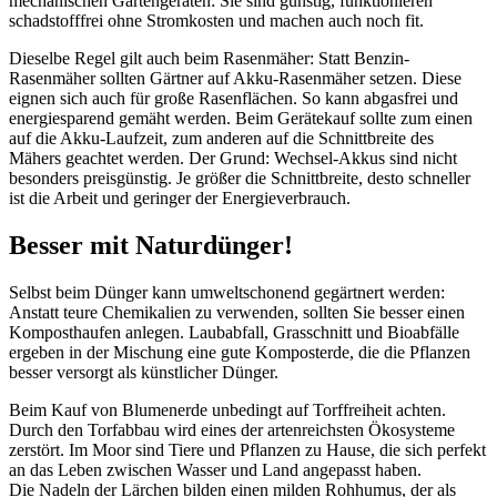
mechanischen Gartengeräten: Sie sind günstig, funktionieren
schadstofffrei ohne Stromkosten und machen auch noch fit.
Dieselbe Regel gilt auch beim Rasenmäher: Statt Benzin-
Rasenmäher sollten Gärtner auf Akku-Rasenmäher setzen. Diese
eignen sich auch für große Rasenflächen. So kann abgasfrei und
energiesparend gemäht werden. Beim Gerätekauf sollte zum einen
auf die Akku-Laufzeit, zum anderen auf die Schnittbreite des
Mähers geachtet werden. Der Grund: Wechsel-Akkus sind nicht
besonders preisgünstig. Je größer die Schnittbreite, desto schneller
ist die Arbeit und geringer der Energieverbrauch.
Besser mit Naturdünger!
Selbst beim Dünger kann umweltschonend gegärtnert werden:
Anstatt teure Chemikalien zu verwenden, sollten Sie besser einen
Komposthaufen anlegen. Laubabfall, Grasschnitt und Bioabfälle
ergeben in der Mischung eine gute Komposterde, die die Pflanzen
besser versorgt als künstlicher Dünger.
Beim Kauf von Blumenerde unbedingt auf Torffreiheit achten.
Durch den Torfabbau wird eines der artenreichsten Ökosysteme
zerstört. Im Moor sind Tiere und Pflanzen zu Hause, die sich perfekt
an das Leben zwischen Wasser und Land angepasst haben.
Die Nadeln der Lärchen bilden einen milden Rohhumus, der als