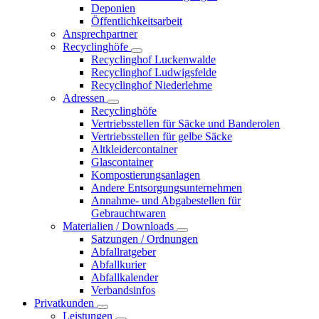
Deponien
Öffentlichkeitsarbeit
Ansprechpartner
Recyclinghöfe
Recyclinghof Luckenwalde
Recyclinghof Ludwigsfelde
Recyclinghof Niederlehme
Adressen
Recyclinghöfe
Vertriebsstellen für Säcke und Banderolen
Vertriebsstellen für gelbe Säcke
Altkleidercontainer
Glascontainer
Kompostierungsanlagen
Andere Entsorgungsunternehmen
Annahme- und Abgabestellen für
Gebrauchtwaren
Materialien / Downloads
Satzungen / Ordnungen
Abfallratgeber
Abfallkurier
Abfallkalender
Verbandsinfos
Privatkunden
Leistungen